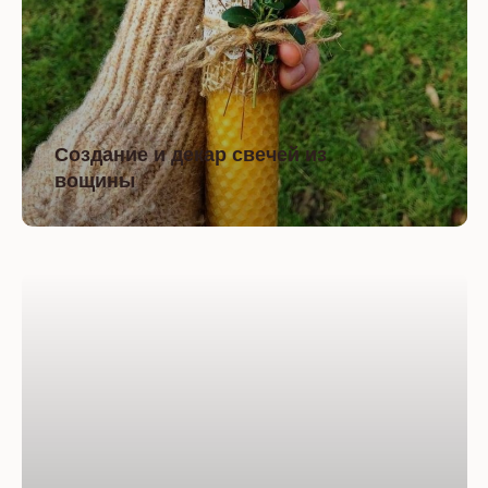
Создание и декар свечей из
вощины