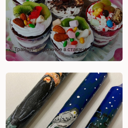
Трайфл- пирожное в стакане