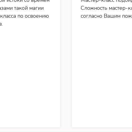
ои истоки со времен
Мастер-класс подойд
зами такой магии
Сложность мастер-к
класса по освоению
согласно Вашим поже
.