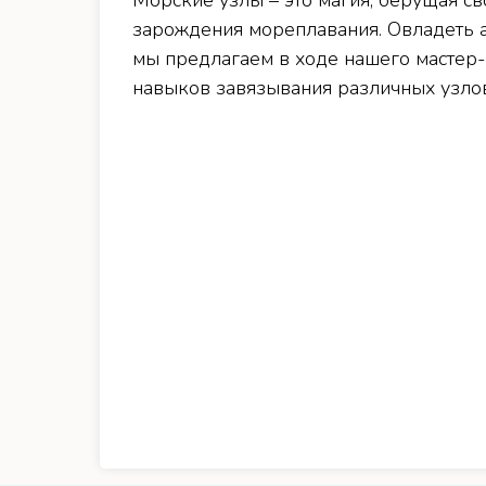
Морские узлы – это магия, берущая св
зарождения мореплавания. Овладеть а
мы предлагаем в ходе нашего мастер-
навыков завязывания различных узлов