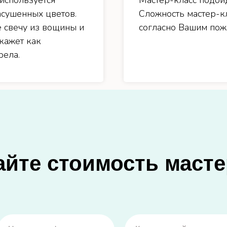
 используется
Мастер-класс подойд
асушенных цветов.
Сложность мастер-к
е свечу из вощины и
согласно Вашим поже
кажет как
рела.
айте стоимость масте