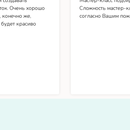
я создавать
Мастер-класс подойд
ток. Очень хорошо
Сложность мастер-к
, конечно же,
согласно Вашим поже
 будет красиво