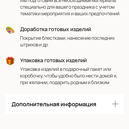
Мы подготовим все необходимые материалы
специально для вашего праздника с учетом
тематики мероприятия и ваших предпочтений
Доработка готовых изделий
Покрытие блестками, нанесение последних
Даю согласие на обработку моих
штрихов и др.
персональных данных в соответствии с
политикой
Упаковка готовых изделий
Упаковка изделий в подарочный пакет или
Отправить заявку
коробочку, чтобы удобно было нести домой и,
при желании, подарить родным и близким
Дополнительная информация