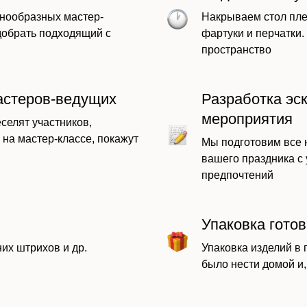
нообразных мастер-
Накрываем стол пле
добрать подходящий с
фартуки и перчатки
пространство
астеров-ведущих
Разработка эс
мероприятия
селят участников,
 на мастер-классе, покажут
Мы подготовим все
вашего праздника с
предпочтений
Упаковка гото
их штрихов и др.
Упаковка изделий в 
было нести домой и,