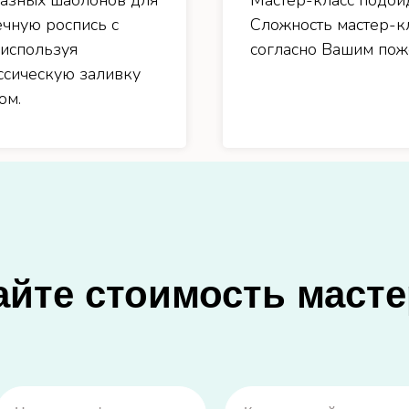
разных шаблонов для
Мастер-класс подойд
ечную роспись с
Сложность мастер-к
 используя
согласно Вашим поже
ассическую заливку
ом.
айте стоимость масте