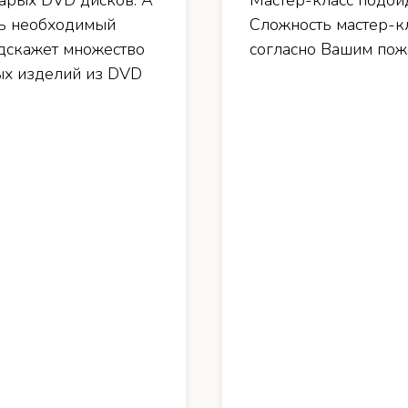
тарых DVD дисков. А
Мастер-класс подойд
есь необходимый
Сложность мастер-к
одскажет множество
согласно Вашим поже
ых изделий из DVD