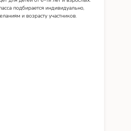
ет для детей от 6-ти лет и взрослых.
ласса подбирается индивидуально,
ланиям и возрасту участников.