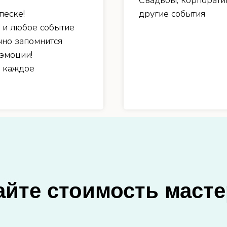
Свадьбы, корпорати
песке!
другие события
 и любое событие
чно запомнится
 эмоции!
 каждое
айте стоимость масте